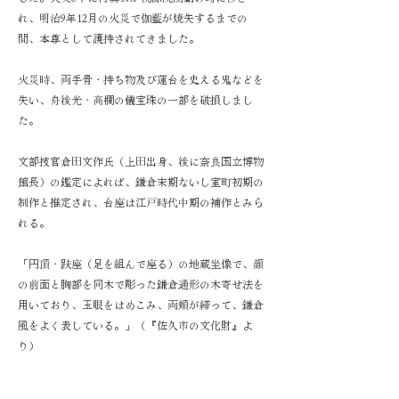
れ、明治9年12月の火災で伽藍が焼失するまでの
間、本尊として護持されてきました。
火災時、両手骨・持ち物及び蓮台を史える鬼などを
失い、舟後光・高欄の儀宝珠の一部を破損しまし
た。
文部技官倉田文作氏（上田出身、後に奈良国立博物
館長）の鑑定によれば、鎌倉末期ないし室町初期の
制作と推定され、台座は江戸時代中期の補作とみら
れる。
「円頂・趺座（足を組んで座る）の地蔵坐像で、顔
の前面と胸部を同木で彫った鎌倉通形の木寄せ法を
用いており、玉眼をはめこみ、両頬が締って、鎌倉
風をよく表している。」（『佐久市の文化財』よ
り）