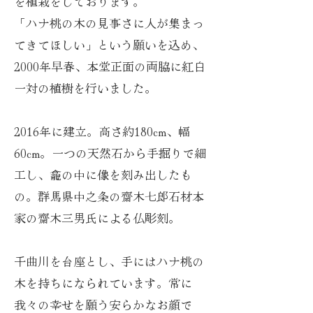
を植栽をしております。
「ハナ桃の木の見事さに人が集まっ
てきてほしい」という願いを込め、
2000年早春、本堂正面の両脇に紅白
一対の植樹を行いました。
2016年に建立。​高さ約180cm、幅
60cm。一つの天然石から手掘りで細
工し、龕の中に像を刻み出したも
の。群馬県中之条の齋木七郎石材本
家の齋木三男氏による仏彫刻。
千曲川を台座とし、手にはハナ桃の
木を持ちになられています。常に
我々の幸せを願う安らかなお顔で