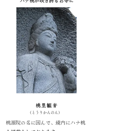
ハナ桃が咲き誇るお寺に
​桃里観音
（とうりかんのん）
桃源院の名に因んで、境内にハナ桃