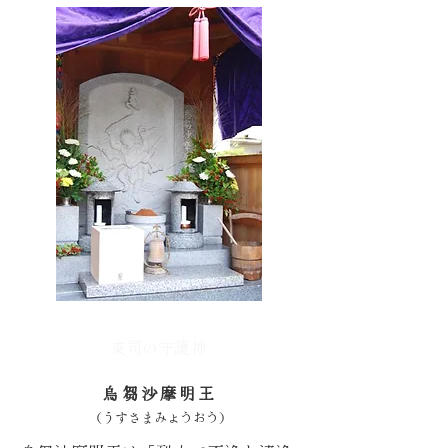
東司の守護神
烏芻沙摩明王
みょうおう
（うすさま
）