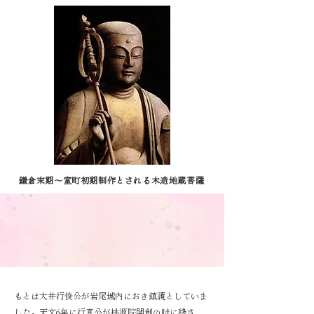
鎌倉末期～室町初期制作とされる木造地蔵菩薩
​もとは大井行俊公が岩尾城内におき鎮護としていま
した。天文6年に行真公が桃源院開創の時に移さ