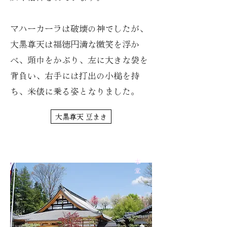
マハーカーラは破壊の神でしたが、
大黒尊天は福徳円満な微笑を浮か
べ、頭巾をかぶり、左に大きな袋を
背負い、右手には打出の小槌を持
ち、米俵に乗る姿となりました。
大黒尊天 豆まき
​本堂