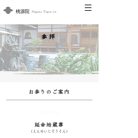
桃源院
Nagano Togen-in
参拝
お参りのご案内
有形文化財
延命地蔵尊
（えんめいじぞうそん）