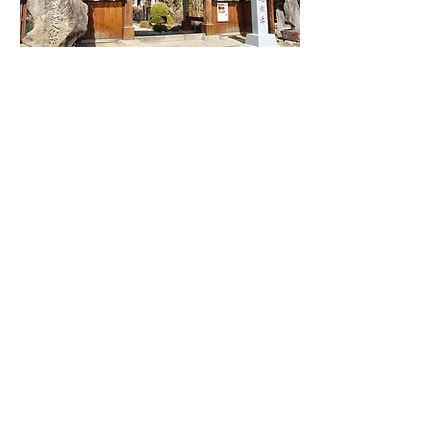
山門
山門の屋根には珍しい緩やかなふくらみを残す唐様
建築。山号額は王蘭谷（江戸末期に長崎の出島にあ
ったとされる中国の書家）の書。慶応二年に新調さ
れたものであり、平成25年に、開創475年記念事業
として修復を施しました。

平成27年に山門横に「延命地蔵尊」の門碑が建立さ
れました。当院所蔵の最古の仏像である延命地蔵坐
像を示しています。鎌倉中期の作とみられ、佐久市
文化財として登録されています。
摩尼車
まにぐるま