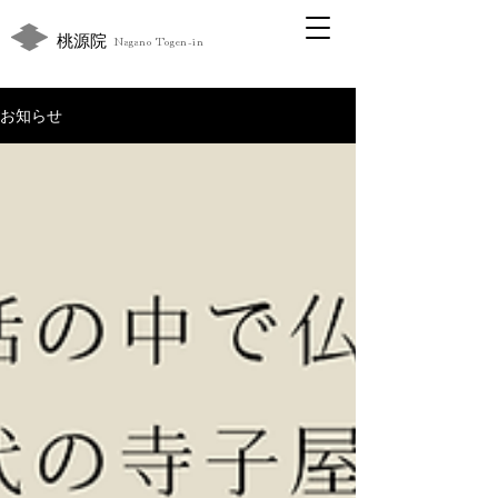
桃源院
Nagano Togen-in
お知らせ