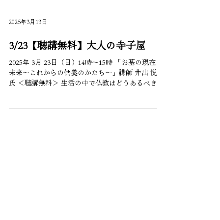
2025年3月13日
3/23【聴講無料】大人の寺子屋
2025年 3月 23日（日）14時～15時 「お墓の現在と
未来～これからの供養のかたち～」講師 井出 悦郎
氏 ＜聴講無料＞ 生活の中で仏教はどうあるべき
か 現代の寺子屋から自分を発見しよう 今回は
『これからの供養のかたち』の著者 井出悦郎氏を
お招きします。