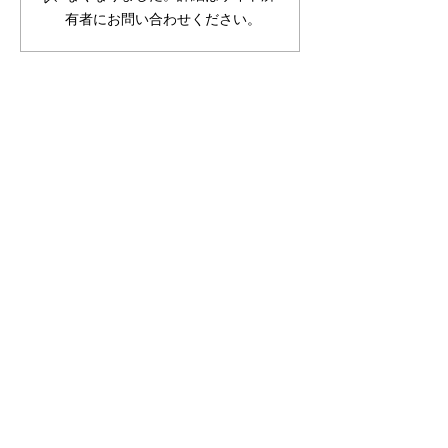
有者にお問い合わせください。
曹洞宗
武陵山
桃源院
Togen-in
Nagano
〒385－0016 長野県佐久市鳴瀬１０５３
Tel. 0267－67－5337