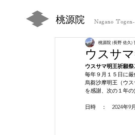
桃源院
Nagano Togen-
桃源院 (長野 佐久)
ウスサマ
ウスサマ明王祈願祭
毎年９月１５日に厳
烏芻沙摩明王（ウス
を感謝、次の１年の
日時　：　2024年9